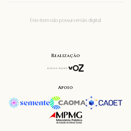
Este item não possui versão digital
Realização
Apoio