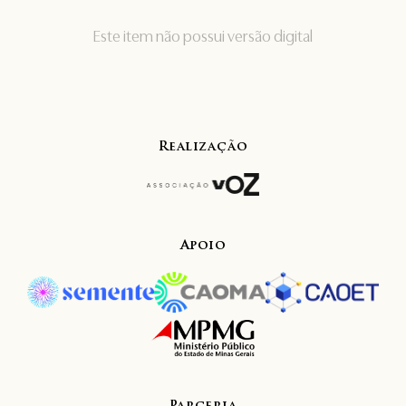
Este item não possui versão digital
Realização
Apoio