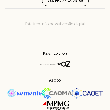
VER NO PERGAMUM
Este item não possui versão digital
Realização
Apoio