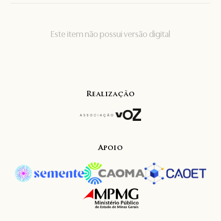
Este item não possui versão digital
Realização
Apoio