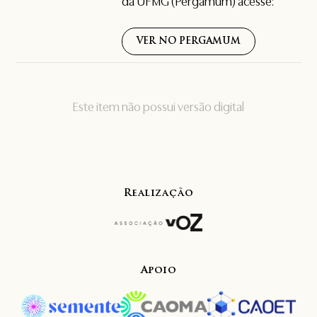
da UFMG (Pergamum) acesse:
VER NO PERGAMUM
Este item não possui versão digital
Realização
Apoio