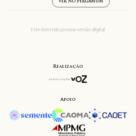
VER NO PERGAMUM
Este item não possui versão digital
Realização
Apoio