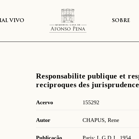
AL VIVO
SOBRE
Responsabilite publique et res
reciproques des jurisprudences
Acervo
155292
Autor
CHAPUS, Rene
Publicação
Paris: L.G.D.J., 1954