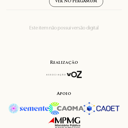
VER NO PERGAMUM
Este item não possui versão digital
Realização
Apoio