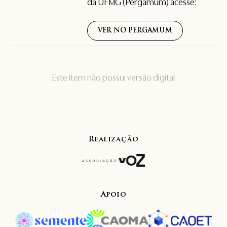
da UFMG (Pergamum) acesse:
VER NO PERGAMUM
Este item não possui versão digital
Realização
Apoio