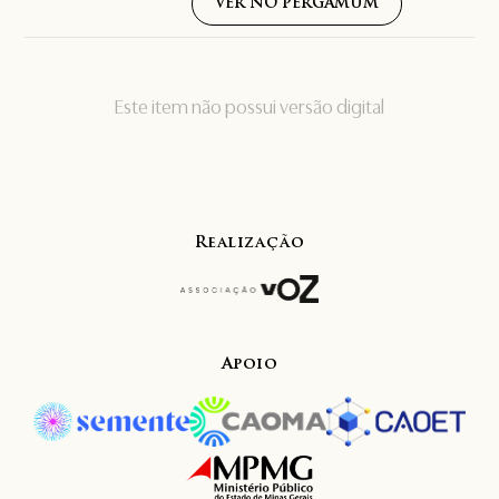
VER NO PERGAMUM
Este item não possui versão digital
Realização
Apoio