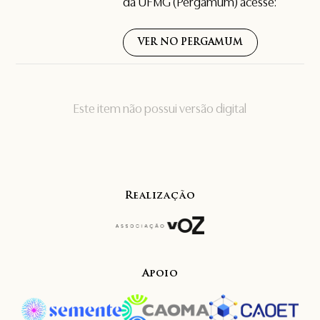
da UFMG (Pergamum) acesse:
VER NO PERGAMUM
Este item não possui versão digital
Realização
Apoio