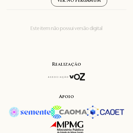
VER NO PERGAMUM
Este item não possui versão digital
Realização
Apoio