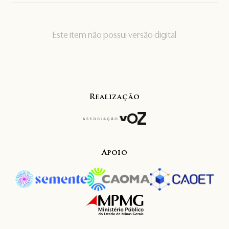
Este item não possui versão digital
Realização
Apoio