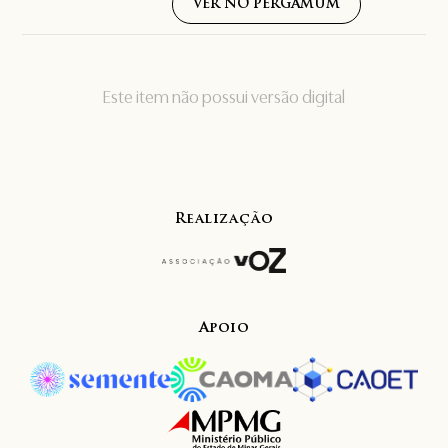
VER NO PERGAMUM
Este item não possui versão digital
Realização
Apoio