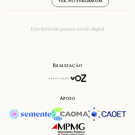
VER NO PERGAMUM
Este item não possui versão digital
Realização
Apoio