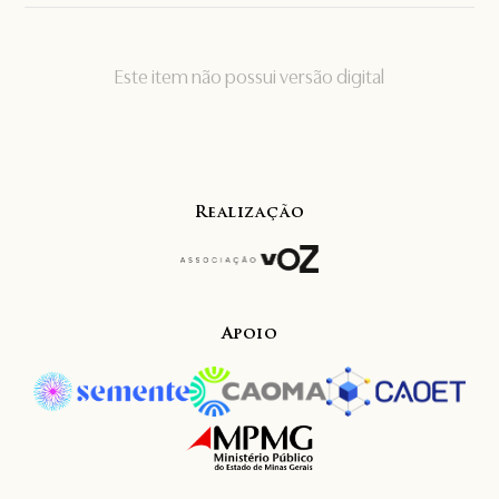
Este item não possui versão digital
Realização
Apoio