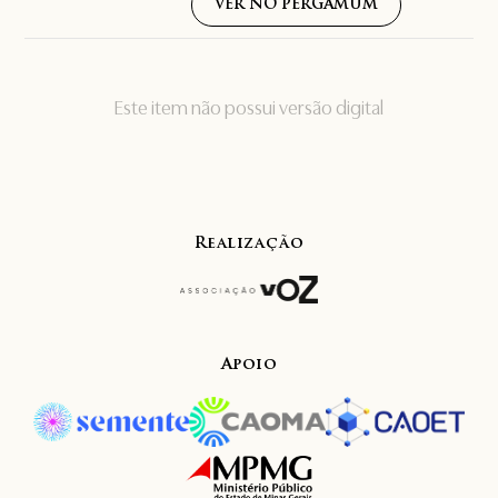
VER NO PERGAMUM
Este item não possui versão digital
Realização
Apoio