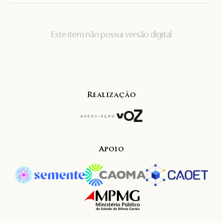
Este item não possui versão digital
Realização
Apoio