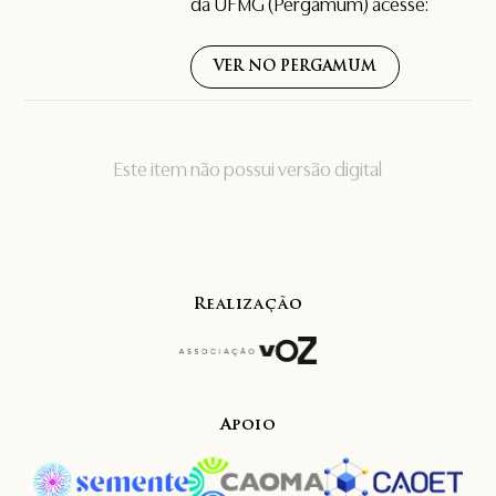
da UFMG (Pergamum) acesse:
VER NO PERGAMUM
Este item não possui versão digital
Realização
Apoio