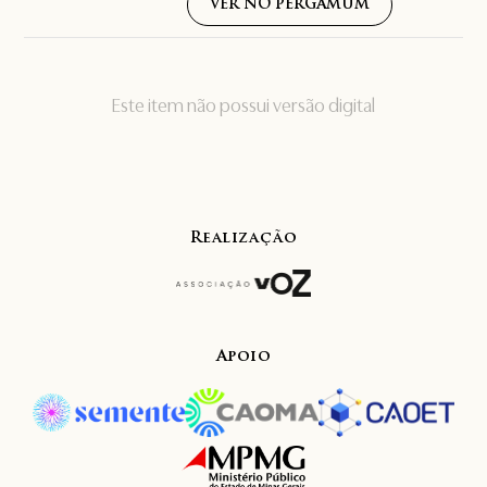
VER NO PERGAMUM
Este item não possui versão digital
Realização
Apoio