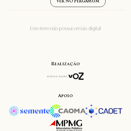
VER NO PERGAMUM
Este item não possui versão digital
Realização
Apoio