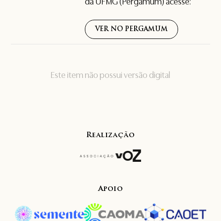
da UFMG (Pergamum) acesse:
VER NO PERGAMUM
Este item não possui versão digital
Realização
Apoio