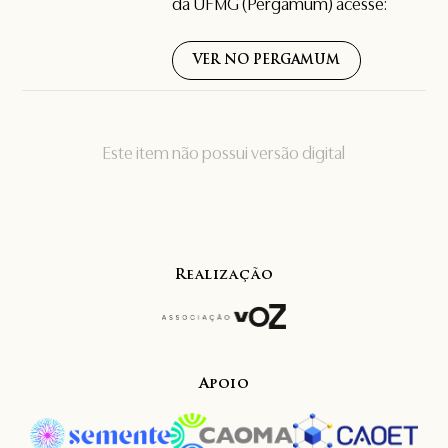
da UFMG (Pergamum) acesse:
VER NO PERGAMUM
Este item não possui versão digital
Realização
Apoio