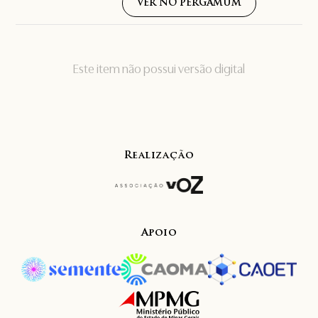
VER NO PERGAMUM
Este item não possui versão digital
Realização
Apoio