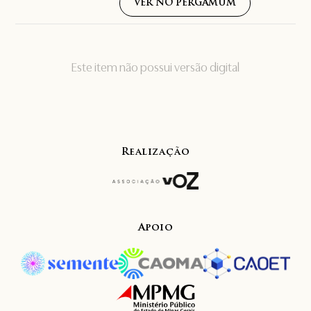
VER NO PERGAMUM
Este item não possui versão digital
Realização
Apoio