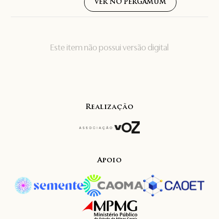
VER NO PERGAMUM
Este item não possui versão digital
Realização
Apoio