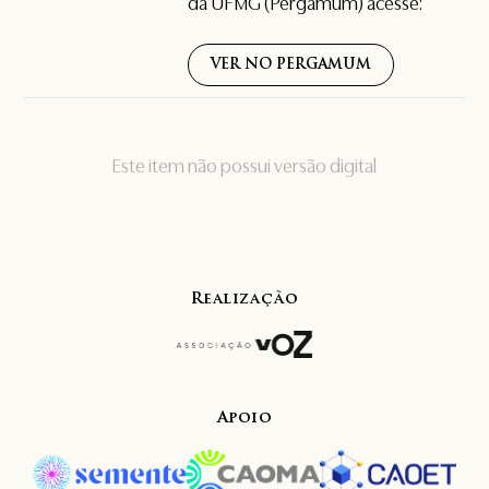
da UFMG (Pergamum) acesse:
VER NO PERGAMUM
Este item não possui versão digital
Realização
Apoio