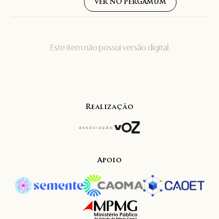
VER NO PERGAMUM
Este item não possui versão digital
Realização
Apoio