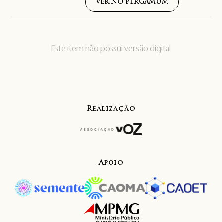
VER NO PERGAMUM
Este item não possui versão digital
Realização
Apoio