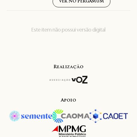
VER NO PERGAMUM
Este item não possui versão digital
Realização
Apoio