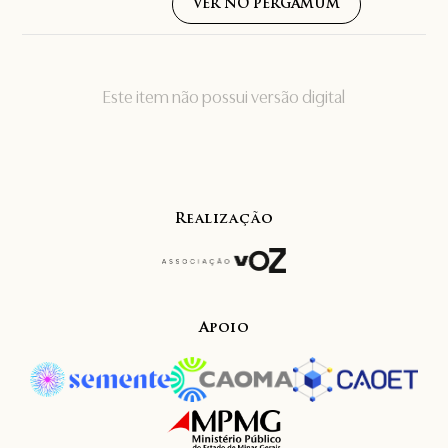
VER NO PERGAMUM
Este item não possui versão digital
Realização
Apoio