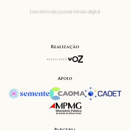
Este item não possui versão digital
Realização
Apoio