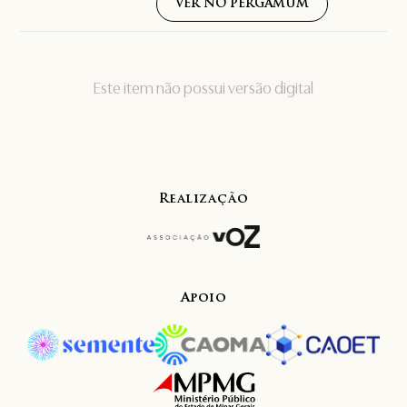
VER NO PERGAMUM
Este item não possui versão digital
Realização
Apoio