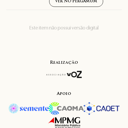
VER NO PERGAMUM
Este item não possui versão digital
Realização
Apoio