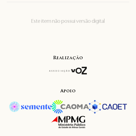
Este item não possui versão digital
Realização
Apoio