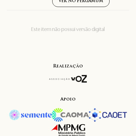
VER NO PERGAMUM
Este item não possui versão digital
Realização
Apoio