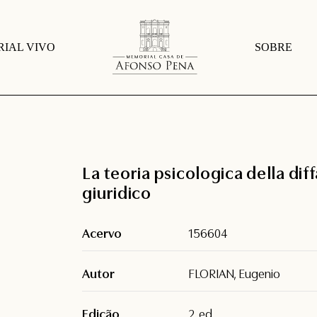
IAL VIVO
SOBRE
La teoria psicologica della di
giuridico
Acervo
156604
Autor
FLORIAN, Eugenio
Edição
2. ed.