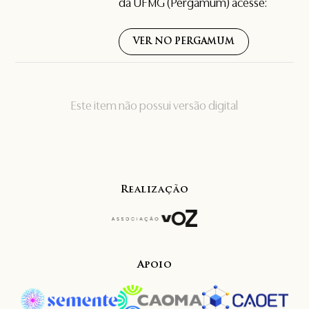
da UFMG (Pergamum) acesse:
VER NO PERGAMUM
Este item não possui versão digital
Realização
Apoio