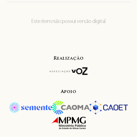
Este item não possui versão digital
Realização
Apoio