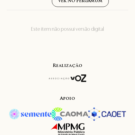
VER NO PERGAMUM
Este item não possui versão digital
Realização
Apoio