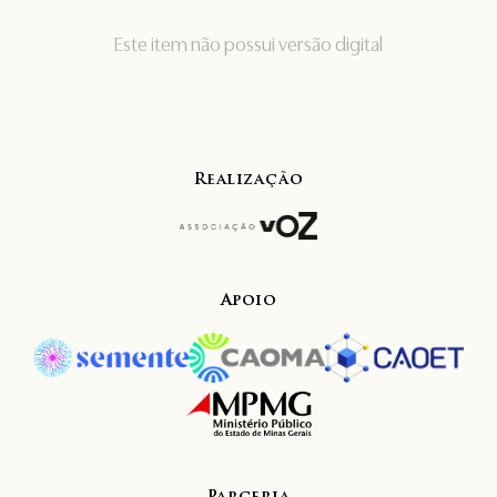
Este item não possui versão digital
Realização
Apoio