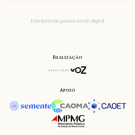
Este item não possui versão digital
Realização
Apoio