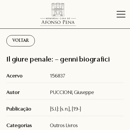
VOLTAR
Il giure penale: – genni biografici
Acervo
156837
Autor
PUCCIONI, Giuseppe
Publicação
[S.I.]: [s. n.], [19-]
Categorias
Outros Livros