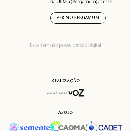
da UFMG (Pergamum) acesse:
VER NO PERGAMUM
Este item não possui versão digital
Realização
Apoio