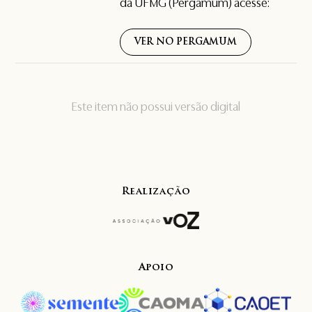
da UFMG (Pergamum) acesse:
VER NO PERGAMUM
Este item não possui versão digital
Realização
Apoio