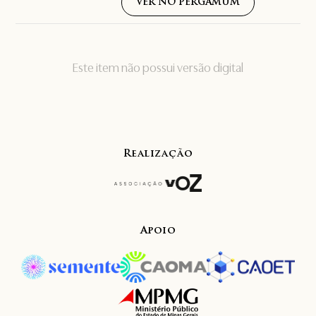
VER NO PERGAMUM
Este item não possui versão digital
Realização
Apoio