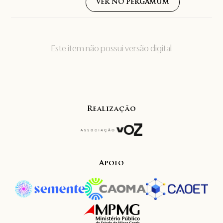
VER NO PERGAMUM
Este item não possui versão digital
Realização
Apoio