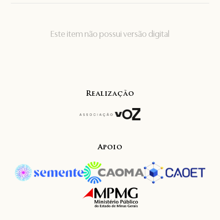
Este item não possui versão digital
Realização
Apoio