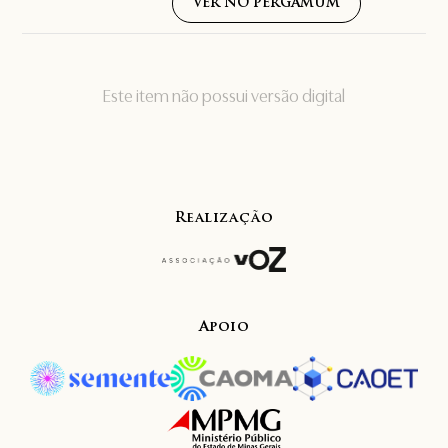
VER NO PERGAMUM
Este item não possui versão digital
Realização
Apoio