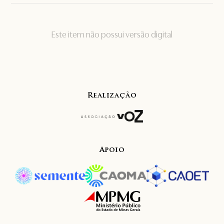
Este item não possui versão digital
Realização
Apoio